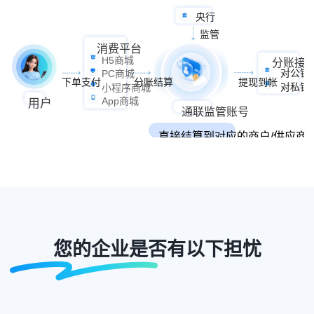
央行
监管
消费平台
H5商城
分账接
对公银
PC商城
提现到帐
下单支付
分账结算
对私银
小程序商城
App商城
用户
通联监管账号
直接结算到对应的商户/供应商
您的企业是否有以下担忧