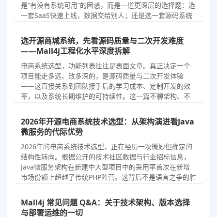
是“有没有系统可用”的困惑，而是一道更深层的选择题：选
一套SaaS快速上线，数据交给别人；还是选一套源码系统
自主掌控，把命运握在自己手里？过去一年，超过200位技
术负责人和架构师在与Mall4j团队的交流中分享了他…
选开源商城系统，先看源码质量与二次开发难度
——Mall4j工程化水平深度拆解
2026/7/6
商城选型
电商系统选型，功能列表往往是表面文章。真正决定一个
项目能走多远、改多深的，是源码质量与二次开发体验
——这直接关系到团队接手后的学习成本、定制开发的效
率，以及系统长期维护的可持续性。这一篇不聊架构、不
聊并发，专门从代码质量和二次开发难度两个维度，拆解
Mall4j的工程化水平。二次开发最耗时的环节，往往不是
2026年开源电商系统技术选型：从架构演进看Java
写代码，而是读懂…
微服务的代际优势
2026/7/3
商城选型
2026年的电商系统技术选型，正在经历一次微妙但确定的
结构性转向。根据公开的技术社区数据与行业招标信息，
Java微服务架构在新建中大型项目中的采用率首次在新增
市场份额上超越了传统PHP阵营。这背后不是语言之争的胜
负，而是一个更现实的问题：当业务增长到一定规模，技
术架构的底层差距会直接体现在服务器账单和研发效率
Mall4j 常见问题 Q&A：关于技术架构、版本选择
上。技术选…
与部署运维的一切