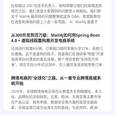
2026/7/2
商城选型
在和超过 200 位技术负责人、架构师聊过他们的商城选型
经历之后，我们发现大家遇到的问题惊人地相似。我们把
关于 Mall4j 最高频的问题整理成这份 Q&A，希望能帮你
在选型和落地的路上少走一些弯路。 A：Mall4j 是基于
Spring Boot + Vue 构建的企业级开源电商系统。系统采用
微服务架构，覆盖 B2…
从300并发到百万级：Mall4j如何用Spring Boot
4.0 + 虚拟线程重构高并发电商系统
2026/7/1
产品动态
压测进行到第8分钟，订单接口超时率飙升至37%，系统几
近瘫痪。这不是虚构的段子，而是我们在调研某“明星”开源
电商项目时遇到的真实场景。那个项目宣称“支持百万并
发”，但在实际分布式压测中，仅少量并发请求就导致订单
生成接口TPS急剧下降，CPU资源耗尽。核心逻辑里全是
synchronized 锁单机JVM，完全没有分布式…
跨境电商的“全球化”之路，从一套专业跨境商城系
统开始
2026/6/30
商城选型
2026年，全球跨境电商正经历从野蛮生长到精细化、本土
化、品牌化的深刻转型。北美、欧洲、东南亚等主要市场
在产品认证、税务申报、数据安全等方面的监管全面收
紧，合规运营已成为出海生存的底线。与此同时，欧洲、
日本、中东、拉美等多元市场的需求持续释放，全球化路