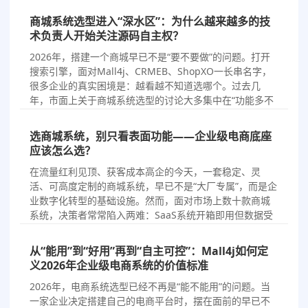
商城系统”…
商城系统选型进入“深水区”：为什么越来越多的技
术负责人开始关注源码自主权？
2026/7/15
商城选型
2026年，搭建一个商城早已不是“要不要做”的问题。打开
搜索引擎，面对Mall4j、CRMEB、ShopXO一长串名字，
很多企业的真实困境是：越看越不知道选哪个。过去几
年，市面上关于商城系统选型的讨论大多集中在“功能多不
多”“模板好不好看”“能不能快速上线”这些表层问题上。但当
企业真正把商城当作长期业务底座来运营时，一…
选商城系统，别只看表面功能——企业级电商底座
应该怎么选？
2026/7/13
商城选型
在流量红利见顶、获客成本高企的今天，一套稳定、灵
活、可高度定制的商城系统，早已不是“大厂专属”，而是企
业数字化转型的基础设施。然而，面对市场上数十款商城
系统，决策者常常陷入两难：SaaS系统开箱即用但数据受
制于人，传统闭源系统价格高昂且二次开发处处受限。功
能列表可以做得很漂亮，但真正决定一个项目能走多远、
从“能用”到“好用”再到“自主可控”：Mall4j如何定
改多深的，是源…
义2026年企业级电商系统的价值标准
2026/7/8
商城选型
2026年，电商系统选型已经不再是“能不能用”的问题。当
一家企业决定搭建自己的电商平台时，摆在面前的早已不