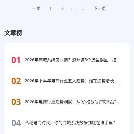
径呈现出前所未有的新可能。机遇与挑战并存。对于想要
上一页
1
2
...
5
下一页
开拓海外市场的企业…
2026/6/24
跨境电商
文章榜
01
2026年商城系统怎么选？避开这3个选型误区，控制长期成本
02
2026年下半年电商行业五大趋势：谁在逆势增长，谁在被动出局？
03
2026年电商行业趋势洞察：从“价格战”到“效率战”，企业如何抓住下一个增长窗口？
04
私域电商时代，你的商城系统数据到底在谁手里？