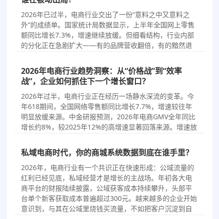
2026/7/21
商城选型
2026年已过半，电商行业交出了一份“意料之中又意料之
外”的成绩单。国家统计局数据显示，上半年全国网上零售
额同比增长7.3%，增速继续放缓。但细看结构，行业内部
的分化正在急剧扩大——有的品牌营收翻倍，有的黯然退
场；有的平台日活新高，有的日活腰斩。冰火两重天的背
后，是五股正在重塑行业格局的力量。过去几年，“9块9包
2026年电商行业趋势洞察：从“价格战”到“效率
邮”横…
战”，企业如何抓住下一个增长窗口？
2026/7/17
商城选型
2026年过半，电商行业正在经历一场静水深流的变革。今
年618期间，全国网络零售额同比增长7.7%，增速较往年
明显放缓来源。中金研报预测，2026年电商GMV全年同比
增长约8%，较2025年12%的高增速显著回落来源。增速放
缓的背后，是行业竞争逻辑的根本性转变——电商行业整
体正从“价格战”转向“效率战”与“生态战”来源…
私域电商时代，你的商城系统数据到底在谁手里？
2026/7/16
商城选型
2026年，电商行业有一个共识正在快速形成：公域流量的
红利已经见底，私域经营才是增长的主战场。年初各大电
商平台的财报陆续披露，公域获客成本持续攀升，头部平
台单个新客获取成本普遍超过300元。越来越多的企业开始
意识到，与其在公域里烧钱买流量，不如把客户沉淀到自
己的私域池子里反复触达、长期经营。于是，“搭建自己的