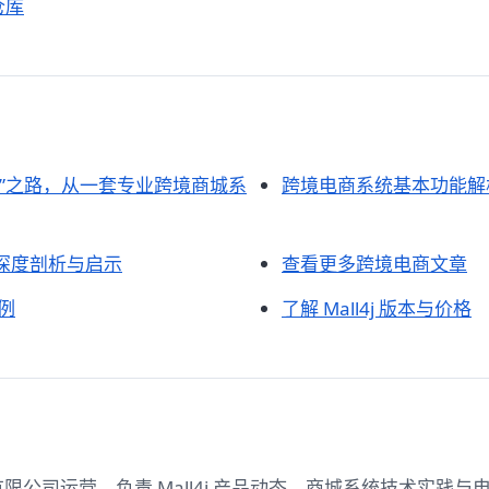
源仓库
化”之路，从一套专业跨境商城系
跨境电商系统基本功能解
深度剖析与启示
查看更多跨境电商文章
案例
了解 Mall4j 版本与价格
限公司运营，负责 Mall4j 产品动态、商城系统技术实践